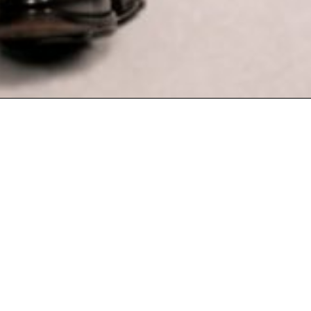
nar-te
.