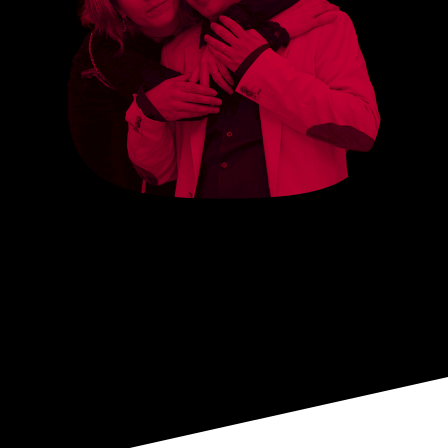
Què pot sortir de la ment
d’una directora escènica i
d’un il·lusionista?