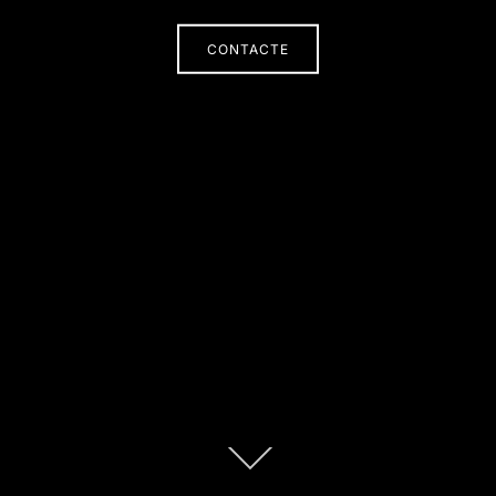
CONTACTE
Scroll
down