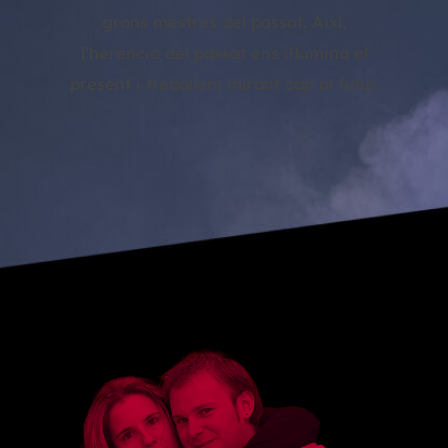
grans mestres del passat. Així,
l’herència del passat ens il·lumina el
present i treballem mirant cap al futur.