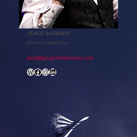
JORDI BARBUDO
Director executiu
jordi@grupcharlytrama.com
WordPress
Facebook
Instagram
LinkedIn